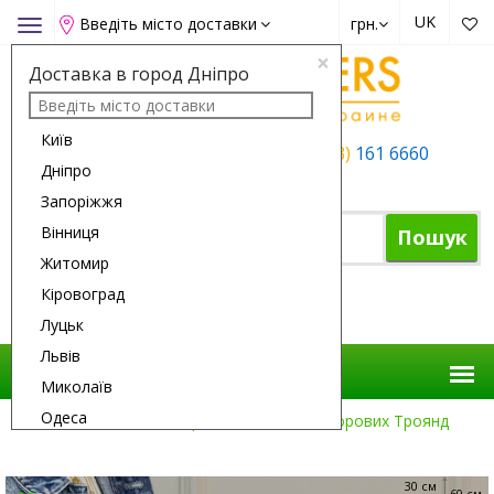
UK
Введіть місто доставки
грн.
Toggle
navigation
×
Доставка в город Дніпро
Київ
+38 (050)
162 6660
+38 (063)
161 6660
Дніпро
+38 (067)
165 6660
Запоріжжя
Вінниця
Пошук
Житомир
Кіровоград
Кошик
Луцьк
Львів
Миколаїв
Одеса
Доставка Квітів
Троянди
25 Кольорових Троянд
Полтава
Рівне
30 см
60 см