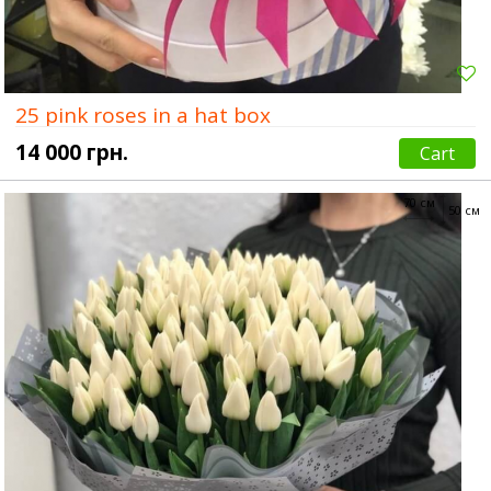
25 pink roses in a hat box
14 000 грн.
Cart
70 см
50 см