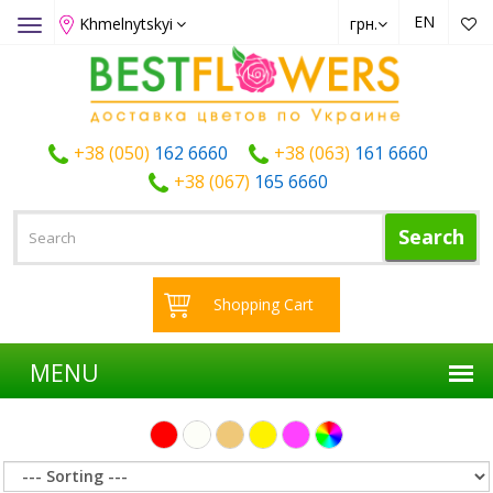
EN
Khmelnytskyi
грн.
Toggle
navigation
+38 (050)
162 6660
+38 (063)
161 6660
+38 (067)
165 6660
Search
Shopping Cart