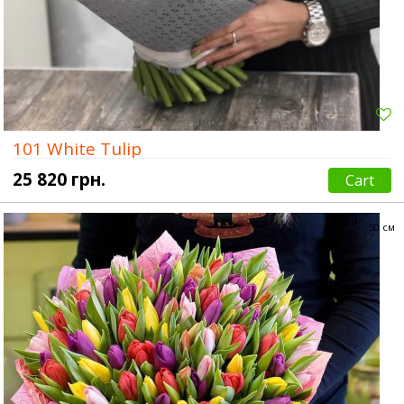
101 White Tulip
25 820 грн.
Cart
70 см
50 см