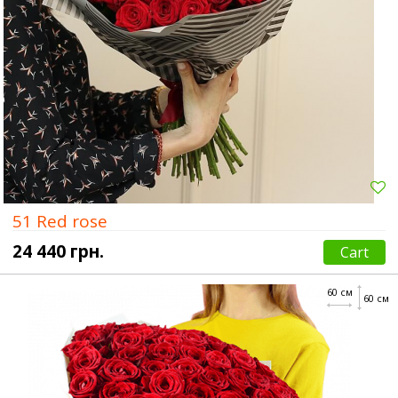
51 Red rose
24 440 грн.
Cart
60 см
60 см