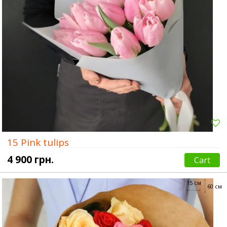
15 Pink tulips
4 900 грн.
Cart
15 см
60 см