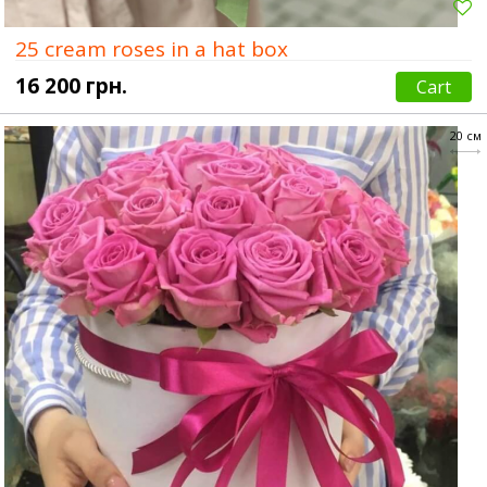
25 cream roses in a hat box
16 200 грн.
Cart
20 см