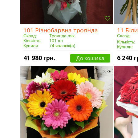
101 Різнобарвна троянда
11 Біл
Склад:
Троянда mix
Склад:
Кількість:
101 шт.
Кількість:
Купили:
74 чоловік(а)
Купили:
Доставка:
Від 5 годин
Доставка:
41 980 грн.
6 240 г
До кошика
25 см
55 см