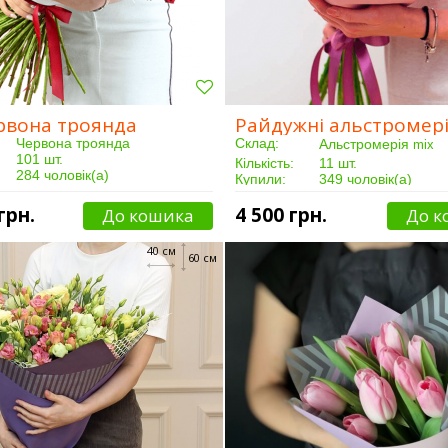
рвона троянда
Райдужні альстромері
Червона троянда
Склад:
Альстромерія
mix
101 шт.
Кількість:
11 шт.
284 чоловік(а)
Купили:
349 чоловік(а)
Від 5 годин
Доставка:
Від 3 годин
грн.
4 500 грн.
До кошика
До к
40 см
60 см