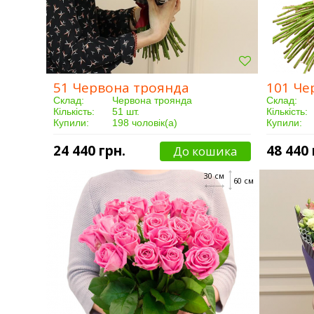
51 Червона троянда
101 Че
Склад:
Червона троянда
Склад:
Кількість:
51 шт.
Кількість:
Купили:
198 чоловік(а)
Купили:
Доставка:
Від 3 годин
Доставка:
24 440 грн.
48 440 
До кошика
30 см
60 см