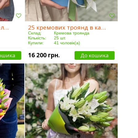
25 білих троянд у капелюшної коробки
25 кремових троянд в капелюшної коробки
Склад:
Кремова троянда
Кількість:
25 шт.
Купили:
41 чоловік(а)
Доставка:
Від 3 годин
16 200 грн.
ошика
До кошика
70 см
50 см
50 см
60 см