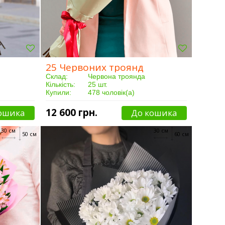
25 Червоних троянд
Склад:
Червона троянда
Кількість:
25 шт.
Купили:
478 чоловік(а)
Доставка:
Від 3 годин
12 600 грн.
ошика
До кошика
30 см
30 см
50 см
60 см