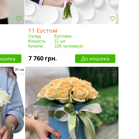
11 Еустом
Склад:
Еустома
Кількість:
11 шт.
Купили:
326 чоловік(а)
Доставка:
Від 3 годин
7 760 грн.
ошика
До кошика
20 см
20 см