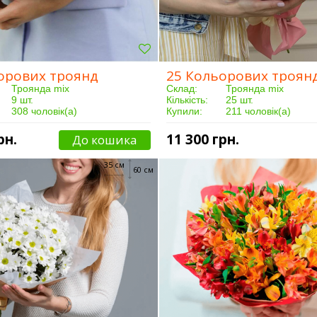
орових троянд
25 Кольорових троян
Троянда mix
Склад:
Троянда mix
9 шт.
Кількість:
25 шт.
308 чоловік(а)
Купили:
211 чоловік(а)
Від 3 годин
Доставка:
Від 3 годин
рн.
11 300 грн.
До кошика
35 см
60 см