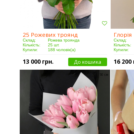
25 Рожевих троянд
Глорія
Склад:
Рожева троянда
Склад:
Кількість:
25 шт.
Кількість:
Купили:
188 чоловік(а)
Купили:
Доставка:
Від 3 годин
Доставка:
13 000 грн.
16 200 
До кошика
20 см
50 см