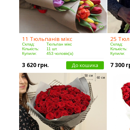
11 Тюльпанів мікс
25 Тюл
Склад:
Тюльпан мікс
Склад:
Кількість:
11 шт.
Кількість:
Купили:
453 чоловік(а)
Купили:
Доставка:
Від 3 годин
Доставка:
3 620 грн.
7 300 г
До кошика
50 см
60 см