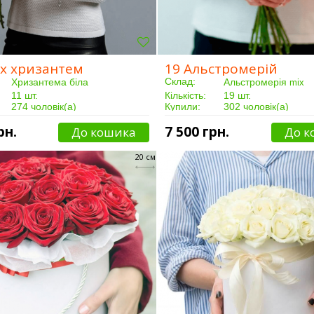
их хризантем
19 Альстромерій
Склад:
Хризантема біла
Альстромерія
mix
11 шт.
Кількість:
19 шт.
274 чоловік(а)
Купили:
302 чоловік(а)
Від 3 годин
Доставка:
Від 3 годин
рн.
7 500 грн.
До кошика
До к
20 см