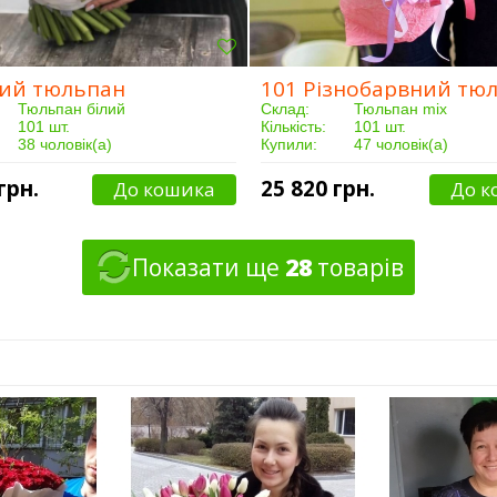
лий тюльпан
Тюльпан білий
Склад:
Тюльпан mix
101 шт.
Кількість:
101 шт.
38 чоловік(а)
Купили:
47 чоловік(а)
Від 5 годин
Доставка:
Від 5 годин
грн.
25 820 грн.
До кошика
До к
Показати ще
28
товарів