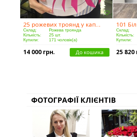
25 рожевих троянд у капелюшної коробки
101 Бі
Склад:
Рожева троянда
Склад:
Кількість:
25 шт.
Кількість:
Купили:
171 чоловік(а)
Купили:
Доставка:
Від 3 годин
Доставка:
14 000 грн.
25 820 
До кошика
ФОТОГРАФІЇ КЛІЄНТІВ