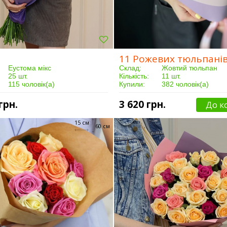
11 Рожевих тюльпані
Еустома мікс
Склад:
Жовтий тюльпан
25 шт.
Кількість:
11 шт.
115 чоловік(а)
Купили:
382 чоловік(а)
Від 3 годин
Доставка:
Від 3 годин
грн.
3 620 грн.
До к
15 см
60 см