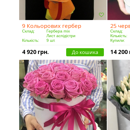
9 Кольорових гербер
Склад:
Гербера mix
Склад:
Лист аспідістри
Кількість:
Кількість:
9 шт.
Купили:
Купили:
186 чоловік(а)
Доставка:
Доставка:
Від 3 годин
4 920 грн.
14 200 
До кошика
20 см