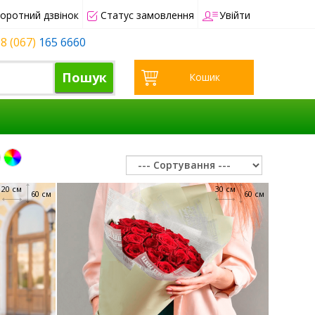
оротний дзвінок
Статус замовлення
Увійти
8 (067)
165 6660
Пошук
Кошик
20 см
30 см
60 см
60 см