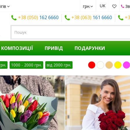
UK
ігів
грн.
Зв
+38 (050)
162 6660
+38 (063)
161 6660
+3
КОМПОЗИЦІЇ
ПРИВІД
ПОДАРУНКИ
грн.
1000 - 2000 грн.
від 2000 грн.
30 см
50 см