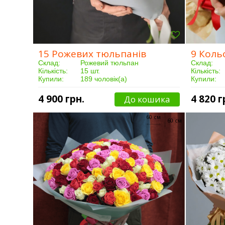
15 Рожевих тюльпанів
9 Коль
Склад:
Рожевий тюльпан
Склад:
Кількість:
15 шт.
Кількість:
Купили:
189 чоловік(а)
Купили:
Доставка:
Від 3 годин
Доставка:
4 900 грн.
4 820 г
До кошика
60 см
60 см