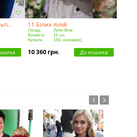
101 Різнобарвний тюльпан
11 Білих лілій
Склад:
Лілія біла
Кількість:
11 шт.
Купили:
165 чоловік(а)
Доставка:
Від 3 годин
10 360 грн.
ошика
До кошика