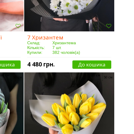
ї
7 Хризантем
Склад:
Хризантема
Кількість:
7 шт.
Купили:
382 чоловік(а)
Доставка:
Від 3 годин
4 480 грн.
ошика
До кошика
20 см
20 см
50 см
50 см