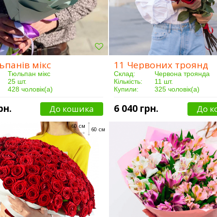
ьпанів мікс
11 Червоних троянд
Тюльпан мікс
Склад:
Червона троянда
25 шт.
Кількість:
11 шт.
428 чоловік(а)
Купили:
325 чоловік(а)
Від 3 годин
Доставка:
Від 3 годин
рн.
6 040 грн.
До кошика
До к
60 см
60 см