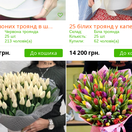
25 червоних троянд в шляпной коробці
Червона троянда
Склад:
Біла троянда
25 шт.
Кількість:
25 шт.
213 чоловік(а)
Купили:
62 чоловік(а)
Від 3 годин
Доставка:
Від 3 годин
грн.
14 200 грн.
До кошика
До к
70 см
50 см