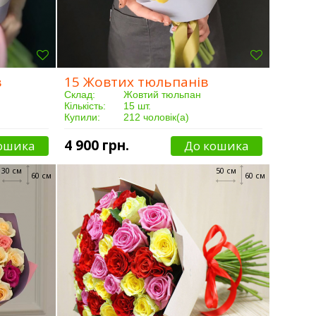
в
15 Жовтих тюльпанів
Склад:
Жовтий тюльпан
Кількість:
15 шт.
Купили:
212 чоловік(а)
Доставка:
Від 3 годин
4 900 грн.
ошика
До кошика
30 см
50 см
60 см
60 см