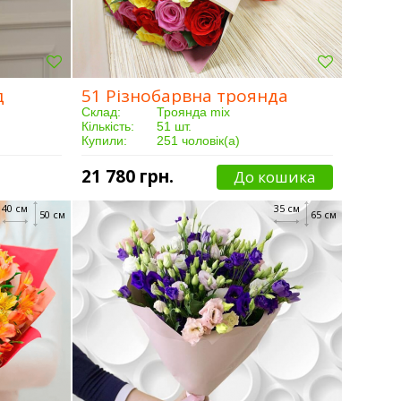
д
51 Різнобарвна троянда
Склад:
Троянда mix
Кількість:
51 шт.
Купили:
251 чоловік(а)
Доставка:
Від 3 годин
21 780 грн.
До кошика
40 см
35 см
50 см
65 см