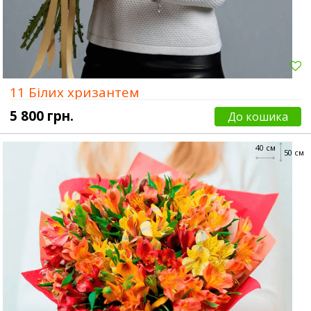
11 Білих хризантем
5 800 грн.
До кошика
40 см
50 см