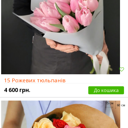
15 Рожевих тюльпанів
4 600 грн.
До кошика
15 см
60 см