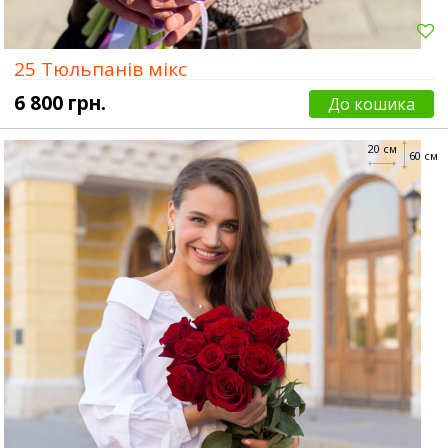
25 Тюльпанів мікс
6 800 грн.
До кошика
20 см
60 см