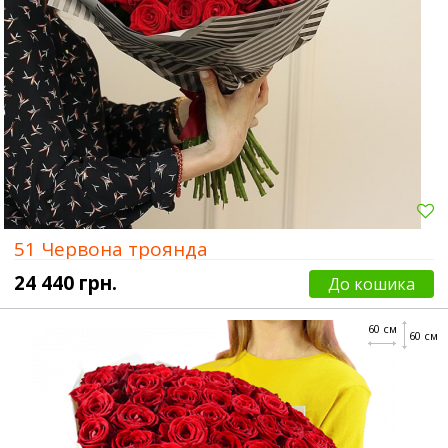
51 Червона троянда
24 440 грн.
До кошика
60 см
60 см