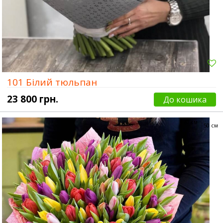
101 Білий тюльпан
23 800 грн.
До кошика
70 см
50 см