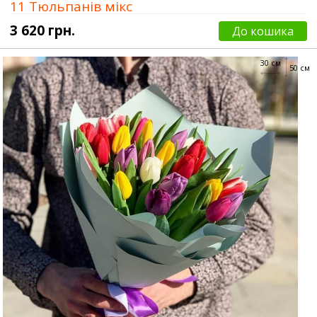
11 Тюльпанів мікс
3 620 грн.
До кошика
30 см
50 см