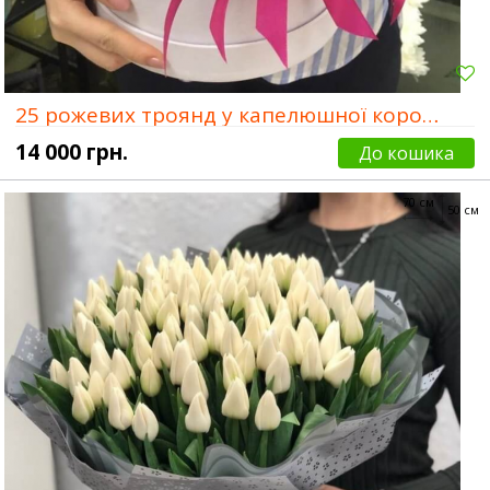
25 рожевих троянд у капелюшної коробки
14 000 грн.
До кошика
70 см
50 см