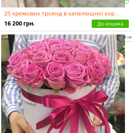
25 кремових троянд в капелюшної коробки
16 200 грн.
До кошика
20 см