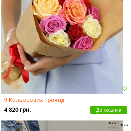
9 Кольорових троянд
4 820 грн.
До кошика
30 см
60 см