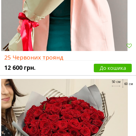
25 Червоних троянд
12 600 грн.
До кошика
50 см
60 см