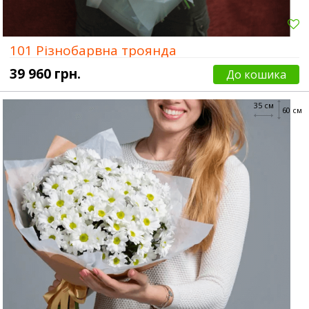
101 Різнобарвна троянда
39 960 грн.
До кошика
35 см
60 см