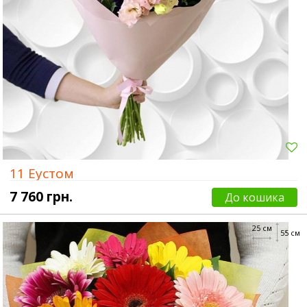
11 Еустом
7 760 грн.
До кошика
25 см
55 см