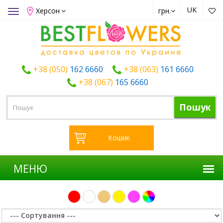
UK
Херсон
грн.
Toggle
navigation
+38 (050)
162 6660
+38 (063)
161 6660
+38 (067)
165 6660
Пошук
Кошик