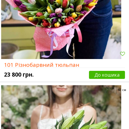
101 Різнобарвний тюльпан
23 800 грн.
До кошика
50 см
60 см