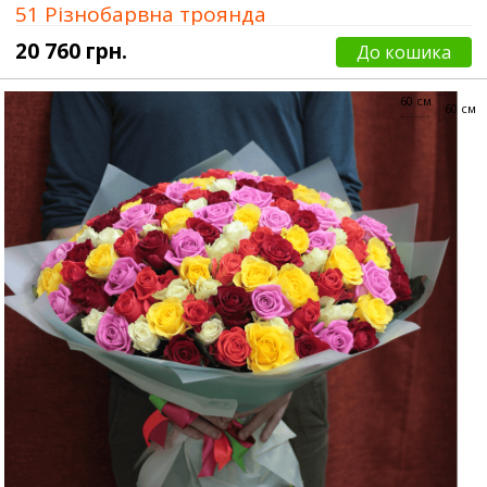
51 Різнобарвна троянда
20 760 грн.
До кошика
60 см
60 см